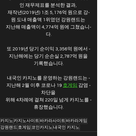
인­ ­재­무­제­표­를­ ­분­석­한­ ­결­과­,­ ­
재­작­년­(­2­0­1­9­년­)­ ­1­조­ ­5­,­1­7­6­억­ ­원­으­로­ ­강­
원­ ­도­내­ ­매­출­액­ ­1­위­였­던­ ­강­원­랜­드­는­ ­
지­난­해­ ­매­출­액­이­ ­4­,­7­7­4­억­ ­원­에­ ­그­쳤­습­니­
다­.­
­또­ ­2­0­1­9­년­ ­당­기­ ­순­이­익­ ­3­,­3­5­6­억­ ­원­에­서­ ­
지­난­해­에­는­ ­당­기­ ­순­손­실­ ­2­,­7­8­7­억­ ­원­을­ 
­기­록­했­습­니­다­.­
­내­국­인­ ­카­지­노­를­ ­운­영­하­는­ ­강­원­랜­드­는­ ­
지­난­해­ ­2­월­ ­이­후­ ­코­로­나­ ­1­9­ 
호게임
 감­염­ ­
차­단­을­ ­
위­해­ ­4­차­례­에­ ­걸­쳐­ ­2­2­0­일­ ­넘­게­ ­카­지­노­를­ ­
휴­장­했­습­니­다­.­
카지노
카지노사이트
바카라사이트
바카라게임
강원랜드
호게임
코인카지노
내­국­인­ ­카­지­노