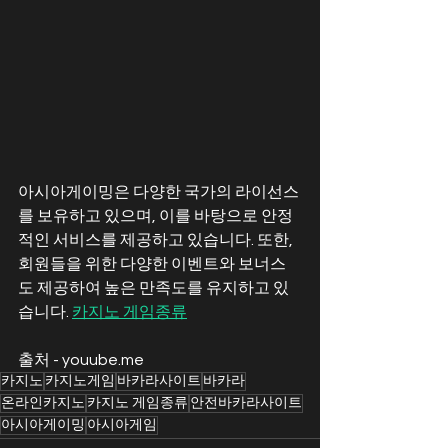
아시아게이밍은 다양한 국가의 라이선스
를 보유하고 있으며, 이를 바탕으로 안정
적인 서비스를 제공하고 있습니다. 또한, 
회원들을 위한 다양한 이벤트와 보너스
도 제공하여 높은 만족도를 유지하고 있
습니다. 
카지노 게임종류
출처 - youube.me
카지노
카지노게임
바카라사이트
바카라
온라인카지노
카지노 게임종류
안전바카라사이트
아시아게이밍
아시아게임