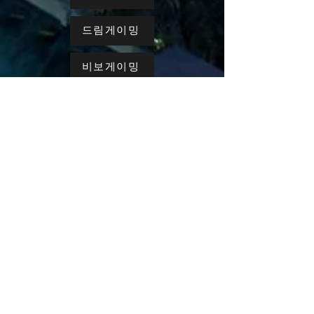
드림게이밍
비보게이밍
드래곤타이거
실시간바카라
샌즈카지노주소
바카라사이트
제왕카지노
솔레어카지노