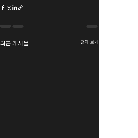
전체 보기
최근 게시물