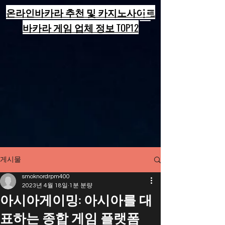
온라인바카라 추천 및 카지노사이트
바카라 게임 업체 정보 TOP12
게시물
smoknordrpm400
2023년 4월 18일
1분 분량
아시아게이밍: 아시아를 대
표하는 종합 게임 플랫폼